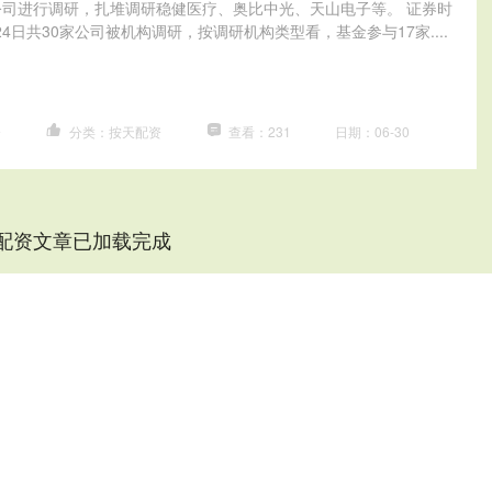
公司进行调研，扎堆调研稳健医疗、奥比中光、天山电子等。 证券时
4日共30家公司被机构调研，按调研机构类型看，基金参与17家....
资
分类：按天配资
查看：231
日期：06-30
配资文章已加载完成