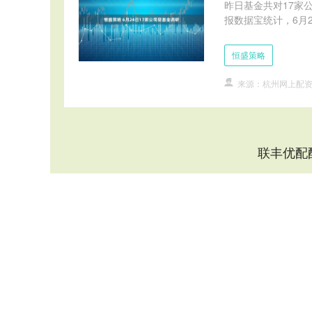
昨日基金共对17家
报数据宝统计，6月2
恒盛策略
来源：杭州网上配
联丰优配