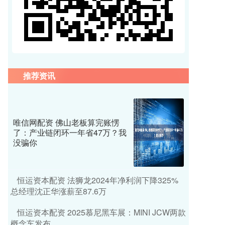
推荐资讯
唯信网配资 佛山老板算完账愣
了：产业链闭环一年省47万？我
没骗你
恒运资本配资 法狮龙2024年净利润下降325%
总经理沈正华涨薪至87.6万
恒运资本配资 2025慕尼黑车展：MINI JCW两款
概念车发布