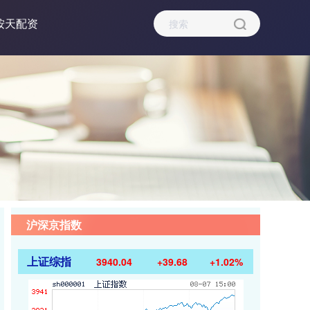
按天配资
沪深京指数
上证综指
3940.04
+39.68
+1.02%